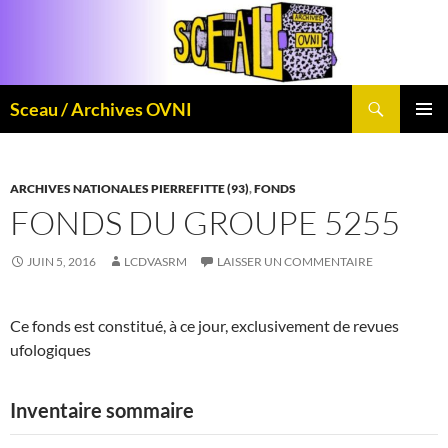
Aller
au
contenu
Recherche
Sceau / Archives OVNI
MENU
PRINCI
ARCHIVES NATIONALES PIERREFITTE (93)
,
FONDS
FONDS DU GROUPE 5255
JUIN 5, 2016
LCDVASRM
LAISSER UN COMMENTAIRE
Ce fonds est constitué, à ce jour, exclusivement de revues
ufologiques
Inventaire sommaire