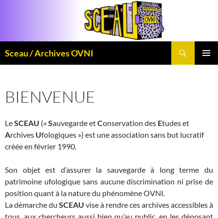
Aller
au
contenu
Recherche
Sceau / Archives OVNI
MENU
PRINCI
BIENVENUE
Le
SCEAU
(«
S
auvegarde et
C
onservation des
E
tudes et
A
rchives
U
fologiques ») est une association sans but lucratif
créée en février 1990.
Son objet est d’assurer la sauvegarde à long terme du
patrimoine ufologique sans aucune discrimination ni prise de
position quant à la nature du phénomène OVNI.
La démarche du
SCEAU
vise à rendre ces archives accessibles à
tous, aux chercheurs aussi bien qu’au public, en les déposant