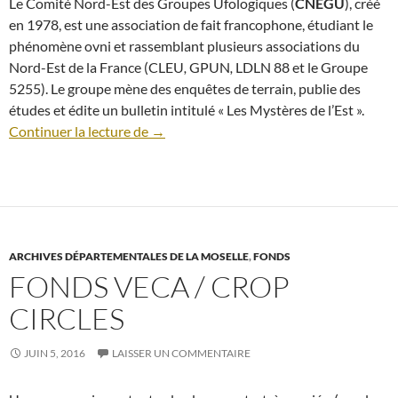
Le Comité Nord-Est des Groupes Ufologiques (
CNEGU
), créé
en 1978, est une association de fait francophone, étudiant le
phénomène
ovni
et rassemblant plusieurs associations du
Nord-Est de la France (CLEU
,
GPUN
,
LDLN 88 et le Groupe
5255). Le groupe mène des enquêtes de terrain, publie des
études et édite un bulletin intitulé « Les Mystères de l’Est ».
Fonds CNEGU / CVLDLN / C. FLEURAN
Continuer la lecture de
→
ARCHIVES DÉPARTEMENTALES DE LA MOSELLE
,
FONDS
FONDS VECA / CROP
CIRCLES
JUIN 5, 2016
LAISSER UN COMMENTAIRE