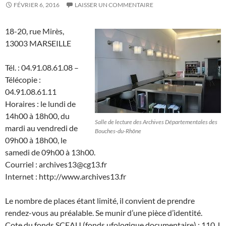
FÉVRIER 6, 2016
LAISSER UN COMMENTAIRE
18-20, rue Mirès,
13003 MARSEILLE
Tél. : 04.91.08.61.08 –
Télécopie :
04.91.08.61.11
Horaires : le lundi de
14h00 à 18h00, du
Salle de lecture des Archives Départementales des
mardi au vendredi de
Bouches-du-Rhône
09h00 à 18h00, le
samedi de 09h00 à 13h00.
Courriel : archives13@cg13.fr
Internet : http://www.archives13.fr
Le nombre de places étant limité, il convient de prendre
rendez-vous au préalable. Se munir d’une pièce d’identité.
Cote du fonds SCEAU (fonds ufologique documentaire) : 110 J