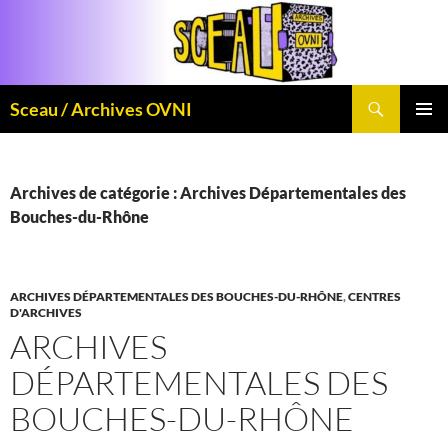
Aller
au
contenu
Recherche
Sceau / Archives OVNI
MENU
PRINCI
Archives de catégorie : Archives Départementales des
Bouches-du-Rhône
ARCHIVES DÉPARTEMENTALES DES BOUCHES-DU-RHÔNE
,
CENTRES
D'ARCHIVES
ARCHIVES
DÉPARTEMENTALES DES
BOUCHES-DU-RHÔNE