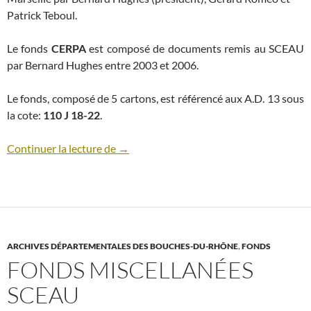
Patrick Teboul.
Le fonds
CERPA
est composé de documents remis au SCEAU
par Bernard Hughes entre 2003 et 2006.
Le fonds, composé de 5 cartons, est référencé aux A.D. 13 sous
la cote:
110 J 18-22
.
Fonds CERPA (cote 110 J 18-22)
Continuer la lecture de
→
ARCHIVES DÉPARTEMENTALES DES BOUCHES-DU-RHÔNE
,
FONDS
FONDS MISCELLANÉES
SCEAU